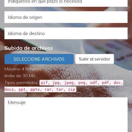
de
en
servicio
Idioma
que
necesita?
de
plazo
Idioma
origen
lo
de
necesita
Subida de archivos
destino
SELECCIONE ARCHIVOS
Subir al servidor
Máximo 4 ficheros.
límite de 30 MB.
Tipos permitidos:
gif, jpg, jpeg, png, odf, pdf, doc,
.
docx, ppt, pptx, rar, tar, zip
Mensaje