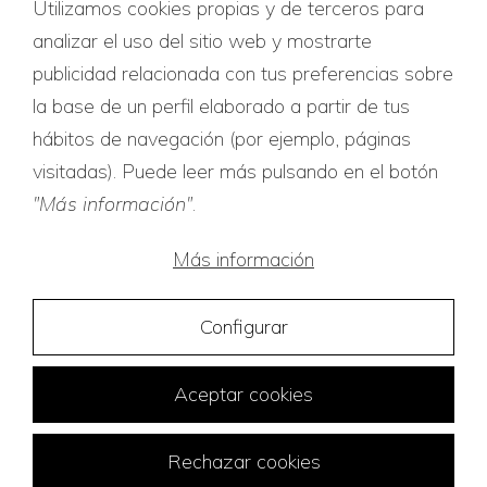
Certificados de calidad
Utilizamos cookies propias y de terceros para
analizar el uso del sitio web y mostrarte
publicidad relacionada con tus preferencias sobre
la base de un perfil elaborado a partir de tus
hábitos de navegación (por ejemplo, páginas
visitadas). Puede leer más pulsando en el botón
"Más información"
.
Más información
Configurar
Aceptar cookies
Rechazar cookies
Traducciones Tridiom © 2026
Diseño web:
FuturVia