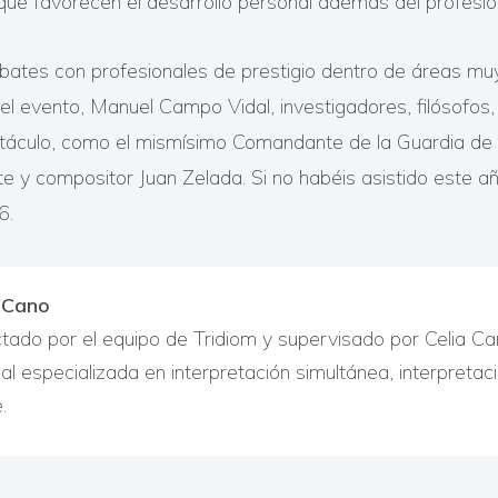
que favorecen el desarrollo personal además del profesio
ebates con profesionales de prestigio dentro de áreas mu
l evento, Manuel Campo Vidal, investigadores, filósofos,
ctáculo, como el mismísimo Comandante de la Guardia de
 y compositor Juan Zelada. Si no habéis asistido este añ
6.
z Cano
ctado por el equipo de Tridiom y supervisado por Celia C
nal especializada en interpretación simultánea, interpreta
.