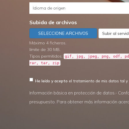
Idioma
de
de
servicio
Subida de archivos
origen
necesita?
SELECCIONE ARCHIVOS
Subir al servi
Máximo 4 ficheros.
límite de 30 MB.
Tipos permitidos:
gif, jpg, jpeg, png, odf, p
.
rar, tar, zip
He leído y acepto
el tratamiento de mis datos tal y
Información básica en protección de datos.- Confo
presupuesto. Para obtener más información acerca