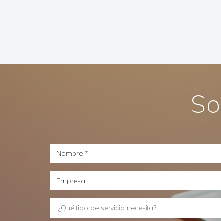
So
Nombre
Empresa
¿Qué
tipo