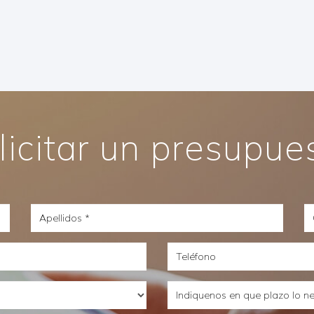
licitar un presupue
Apellidos
C
e
Teléfono
Indiquenos
en