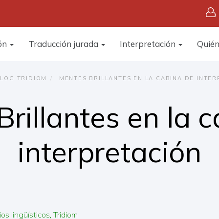
ón
Traducción jurada
Interpretación
Quié
LOG TRIDIOM
MENTES BRILLANTES EN LA CABINA DE INTER
rillantes en la 
interpretación
ios lingüísticos
Tridiom