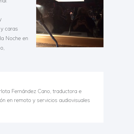
nal.
y
 y caras
 la Noche en
o,
arlota Fernández Cano, traductora e
ción en remoto y servicios audiovisuales