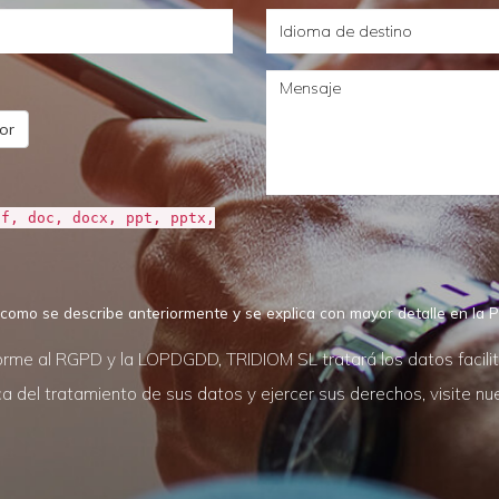
Idioma
que
de
plazo
Mensaje
destino
lo
necesita
dor
df, doc, docx, ppt, pptx,
 como se describe anteriormente y se explica con mayor detalle en la P
rme al RGPD y la LOPDGDD, TRIDIOM SL tratará los datos facilitad
 del tratamiento de sus datos y ejercer sus derechos, visite n