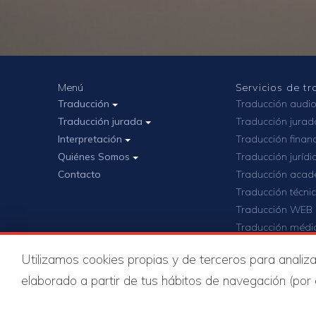
Menú
Servicios de t
Traducción
Traducción audio
Traducción jurada
Traducción jurad
Interpretación
Traducción finan
Quiénes Somos
Traducción jurídi
Contacto
Traducción acad
Traducción técni
Traducción WEB
Traducción médi
Grandes proyect
Utilizamos cookies propias y de terceros para analizar
elaborado a partir de tus hábitos de navegación (por