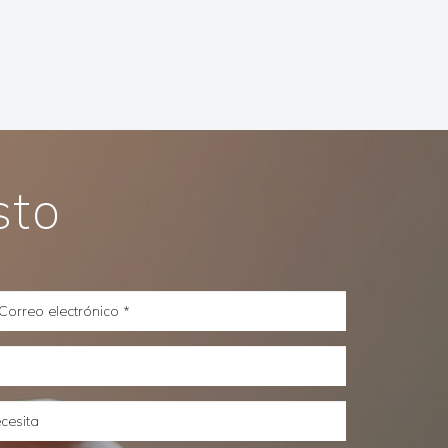
sto
orreo
lectrónico