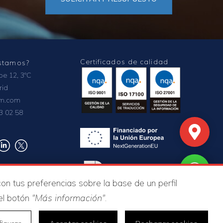
Certificados de calidad
stamos?
ipe 12, 3ºC
rid
om.com
3 02 58
con tus preferencias sobre la base de un perfil
 el botón
"Más información"
.