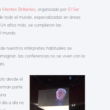
to
Mentes Brillantes
, organizado por
El Ser
 de todo el mundo, especializadas en áreas
. Un años más, se cumplieron las
el mundo.
de nuestros intérpretes habituales se
imaginar, las conferencias no se viven con la
és.
solo desde el
forman parte
 una
 día a día no