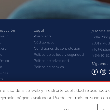
raducción
Legal
¿Dónde e
visual
Aviso legal
Calle Prínc
a
Código ético
28012 Mad
ciera
Condiciones de contratación
info@tridi
ca
Política de calidad y seguridad
(+34) 91 52
émica
Política de privacidad
Síguenos
ca
Política de cookies
 + SEO
ca
os
 el uso del sitio web y mostrarte publicidad relacionada 
 ejemplo, páginas visitadas). Puede leer más pulsando en