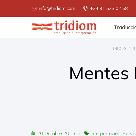
info@tridiom.com
+34 91 523 02 58
Menú
Traducci
principal
INICIO
B
Mentes B
20 Octubre 2015
Interpretación
Servic