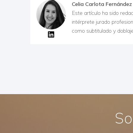
Celia Carlota Fernánde
Este artículo ha sido reda
intérprete jurado profesio
como subtitulado y doblaje
So