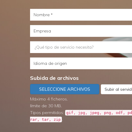
Nombre
Empresa
¿Qué
tipo
Idioma
de
de
servicio
Subida de archivos
origen
necesita?
SELECCIONE ARCHIVOS
Subir al servi
Máximo 4 ficheros.
límite de 30 MB.
Tipos permitidos:
gif, jpg, jpeg, png, odf, p
.
rar, tar, zip