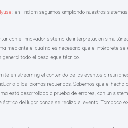
lyusei
: en Tridiom seguimos ampliando nuestros sistemas 
ar con el innovador sistema de interpretación simultáne
a mediante el cual no es necesario que el intérprete se e
 general todo el despliegue técnico.
mite en streaming el contenido de los eventos o reunione
aducirlo a los idiomas requeridos. Sabemos que el hecho 
tema está desarrollado a prueba de errores, con un sistem
ro eléctrico del lugar donde se realiza el evento. Tampoco e