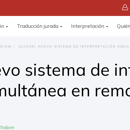
ón
Traducción jurada
Interpretación
Quié
IDIOM
OLYUSEI: NUEVO SISTEMA DE INTERPRETACIÓN SIMU
evo sistema de in
multánea en rem
Tridiom