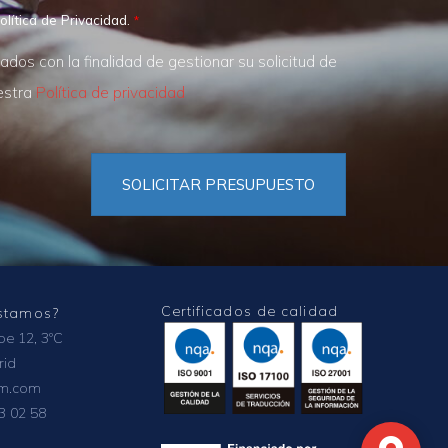
olítica de Privacidad.
os con la finalidad de gestionar su solicitud de
uestra
Política de privacidad
SOLICITAR PRESUPUESTO
Certificados de calidad
stamos?
ipe 12, 3ºC
rid
om.com
3 02 58