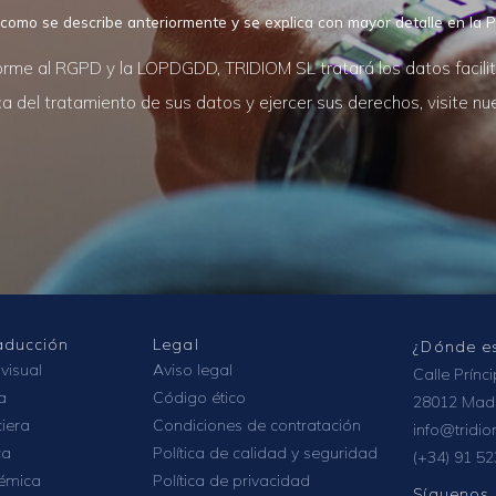
 como se describe anteriormente y se explica con mayor detalle en la P
rme al RGPD y la LOPDGDD, TRIDIOM SL tratará los datos facilitad
 del tratamiento de sus datos y ejercer sus derechos, visite n
raducción
Legal
¿Dónde e
visual
Aviso legal
Calle Prínc
a
Código ético
28012 Mad
ciera
Condiciones de contratación
info@tridi
ca
Política de calidad y seguridad
(+34) 91 52
émica
Política de privacidad
Síguenos