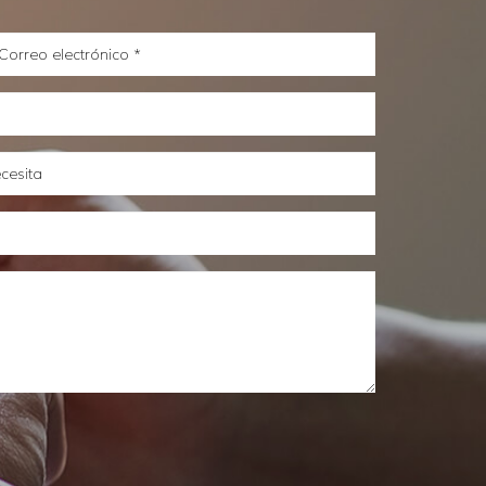
orreo
lectrónico