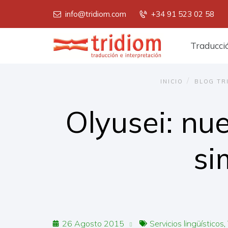
info@tridiom.com
+34 91 523 02 58
Menú
Traducci
principal
INICIO
BLOG TR
Olyusei: nu
si
26 Agosto 2015
Servicios lingüísticos