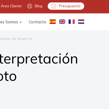
Área Cliente
Blog
Presupuesto
nes Somos
Contacto
LTÁNEA EN REMOTO
terpretación
oto