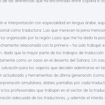
mo de las diferencias que ha encontrado entre España e Ita
n e Interpretación con especialidad en lengua árabe, espa
fesional como traductora. Las que merecen la pena mencion
rso organizado por la región Lazio que me ha dado la posi
rechamente relacionada con la primera – ha sido trabajar
, dado que la mayor parte de los trabajos de traducción l
mente como un oasis en el desierto del Sahara. Un oas
 salvación para los viajeros que deciden adentrarse en las
 actualizado y herramientas de última generación (com
erpretación simultánea, dobles pantallas por cada traduct
ra los profesionales que trabajan en el sector de la trad
paración adecuada de los traductores, y además el interé