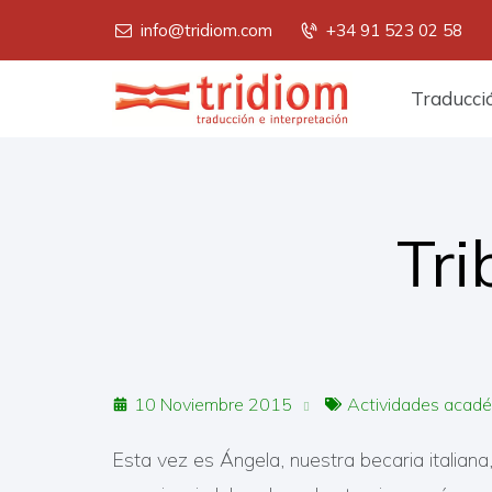
info@tridiom.com
+34 91 523 02 58
Menú
Traducci
principal
Tri
10 Noviembre 2015
Actividades acad
Esta vez es Ángela, nuestra becaria italian