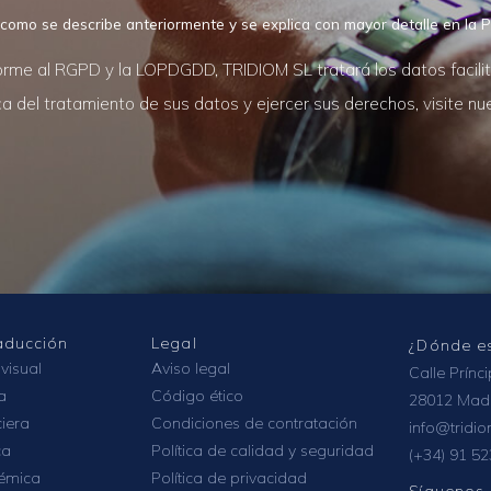
 como se describe anteriormente y se explica con mayor detalle en la P
rme al RGPD y la LOPDGDD, TRIDIOM SL tratará los datos facilitad
 del tratamiento de sus datos y ejercer sus derechos, visite n
raducción
Legal
¿Dónde e
visual
Aviso legal
Calle Prínc
a
Código ético
28012 Mad
ciera
Condiciones de contratación
info@tridi
ca
Política de calidad y seguridad
(+34) 91 52
émica
Política de privacidad