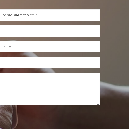
orreo
lectrónico