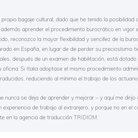
propio bagaje cultural, dado que he tenido la posibilidad
 además aprender el procedimiento burocrático en vigor e
tido, reconozco la mayor flexibilidad y sencillez de la bur
urado en España, en lugar de de perder su preciosísimo ti
ciales, después de un examen de habilitación, está dotado 
cina. Si Italia adoptase el mismo procedimiento administ
aducidos, reduciendo al mínimo el trabajo de los actuarios
e nunca se deja de aprender y mejorar – y aquí me dirijo 
n experiencia de trabajo al extranjero, y porque no en el
nte en la agencia de traducción TRIDIOM.