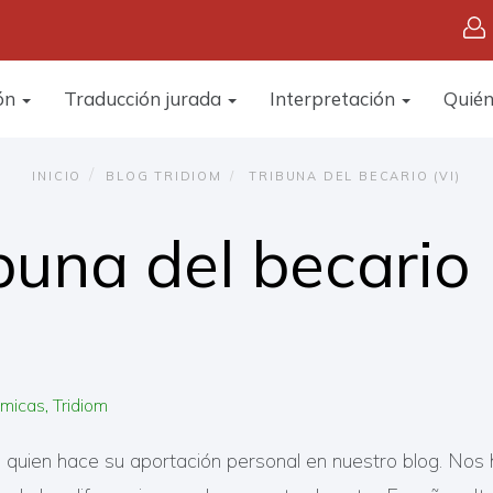
ón
Traducción jurada
Interpretación
Quié
INICIO
BLOG TRIDIOM
TRIBUNA DEL BECARIO (VI)
buna del becario 
émicas
Tridiom
a, quien hace su aportación personal en nuestro blog. Nos