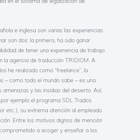
lia en el sistema de legalización de
ñola e inglesa son varias las experiencias
ar son dos: la primera, ha sido ganar
bilidad de tener una experiencia de trabajo
 en la agencia de traducción TRIDIOM. A
os he realizado como “freelance”, la
is – como todo el mundo sabe – es una
 amenazas y las insidias del desierto. Así,
o por ejemplo el programa SDL Trados
or etc..), su extrema atención al empleado
ucción. Entre los motivos dignos de mención
s comprometido a acoger y enseñar a los