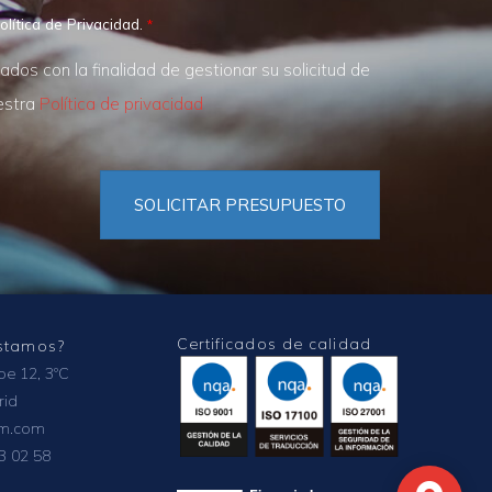
olítica de Privacidad.
os con la finalidad de gestionar su solicitud de
uestra
Política de privacidad
SOLICITAR PRESUPUESTO
Certificados de calidad
stamos?
ipe 12, 3ºC
rid
om.com
3 02 58