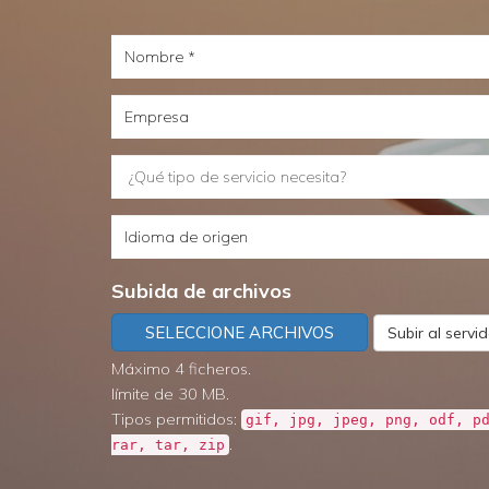
Nombre
Empresa
¿Qué
tipo
Idioma
de
de
servicio
Subida de archivos
origen
necesita?
SELECCIONE ARCHIVOS
Subir al servi
Máximo 4 ficheros.
límite de 30 MB.
Tipos permitidos:
gif, jpg, jpeg, png, odf, p
.
rar, tar, zip