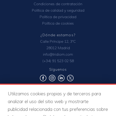
Condiciones de contratación
Política de calidad y seguridad
Política de privacidad
Política de cookies
¿Dónde estamos?
Calle Príncipe 12, 3ºC
28012 Madrid
info@tridiom.com
(+34) 91 523 02 58
Síguenos
Utilizamos cookies propias y de terceros para
Certificados de calidad
analizar el uso del sitio web y mostrarte
publicidad relacionada con tus preferencias sobre