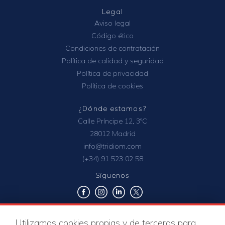
Legal
Aviso legal
Código ético
Condiciones de contratación
Política de calidad y seguridad
Política de privacidad
Política de cookies
¿Dónde estamos?
Calle Príncipe 12, 3ºC
28012 Madrid
info@tridiom.com
(+34) 91 523 02 58
Síguenos
Utilizamos cookies propias y de terceros para
Certificados de calidad