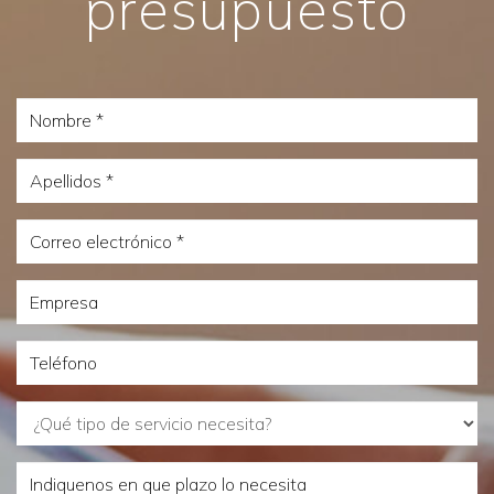
presupuesto
Nombre
Apellidos
Correo
electrónico
Empresa
Teléfono
¿Qué
tipo
Indiquenos
de