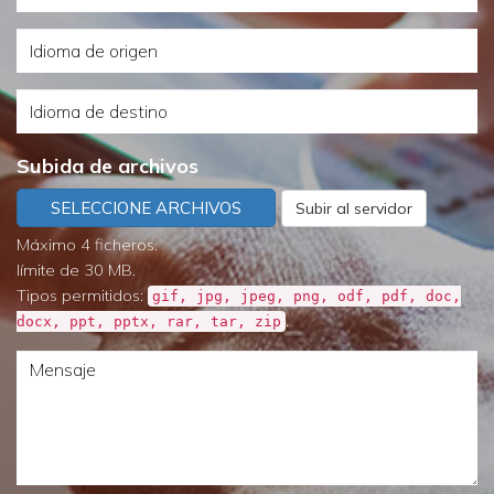
en
servicio
Idioma
que
necesita?
de
plazo
Idioma
origen
lo
de
necesita
Subida de archivos
destino
SELECCIONE ARCHIVOS
Subir al servidor
Máximo 4 ficheros.
límite de 30 MB.
Tipos permitidos:
gif, jpg, jpeg, png, odf, pdf, doc,
.
docx, ppt, pptx, rar, tar, zip
Mensaje