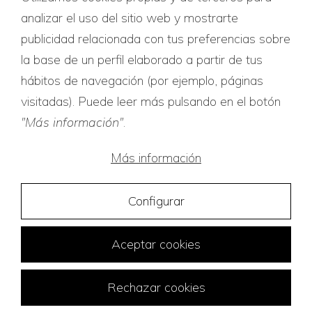
analizar el uso del sitio web y mostrarte
publicidad relacionada con tus preferencias sobre
la base de un perfil elaborado a partir de tus
hábitos de navegación (por ejemplo, páginas
visitadas). Puede leer más pulsando en el botón
"Más información"
.
Más información
Configurar
Aceptar cookies
Rechazar cookies
Traducciones Tridiom © 2026
Diseño web:
FuturVia