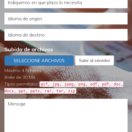
Indiquenos
de
en
servicio
Idioma
que
necesita?
de
plazo
Idioma
origen
lo
de
necesita
Subida de archivos
destino
SELECCIONE ARCHIVOS
Subir al servidor
Máximo 4 ficheros.
límite de 30 MB.
Tipos permitidos:
gif, jpg, jpeg, png, odf, pdf, doc,
.
docx, ppt, pptx, rar, tar, zip
Mensaje