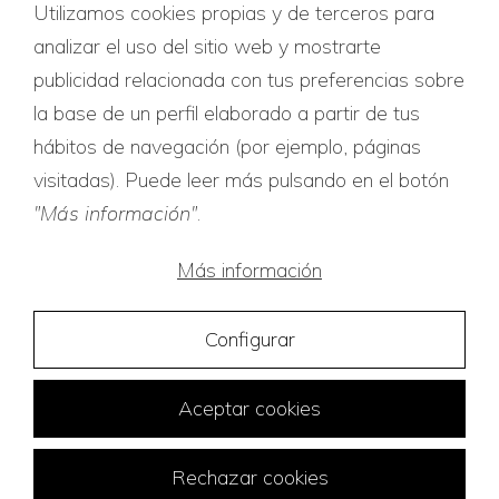
Utilizamos cookies propias y de terceros para
Certificados de calidad
analizar el uso del sitio web y mostrarte
publicidad relacionada con tus preferencias sobre
la base de un perfil elaborado a partir de tus
hábitos de navegación (por ejemplo, páginas
visitadas). Puede leer más pulsando en el botón
"Más información"
.
Más información
Configurar
Aceptar cookies
Rechazar cookies
Traducciones Tridiom © 2026
Diseño web:
FuturVia