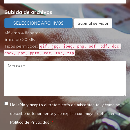
de
necesita
Subida de archivos
destino
SELECCIONE ARCHIVOS
Subir al servidor
Máximo 4 ficheros.
límite de 30 MB.
Tipos permitidos:
gif, jpg, jpeg, png, odf, pdf, doc,
.
docx, ppt, pptx, rar, tar, zip
Mensaje
He leído y acepto
el tratamiento de mis datos tal y como se
describe anteriormente y se explica con mayor detalle en la
Política de Privacidad.