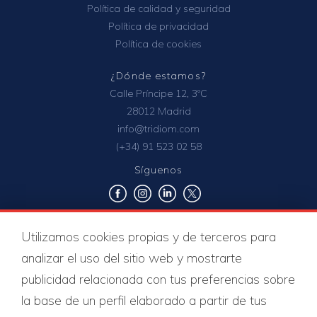
Política de calidad y seguridad
Política de privacidad
Política de cookies
¿Dónde estamos?
Calle Príncipe 12, 3ºC
28012 Madrid
info@tridiom.com
(+34) 91 523 02 58
Síguenos
Utilizamos cookies propias y de terceros para
Certificados de calidad
analizar el uso del sitio web y mostrarte
publicidad relacionada con tus preferencias sobre
la base de un perfil elaborado a partir de tus