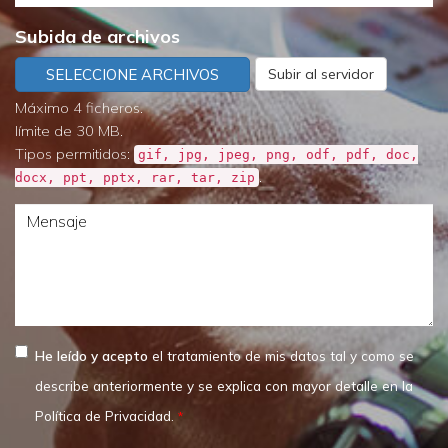
de
necesita
Subida de archivos
destino
SELECCIONE ARCHIVOS
Subir al servidor
Máximo 4 ficheros.
límite de 30 MB.
Tipos permitidos:
gif, jpg, jpeg, png, odf, pdf, doc,
.
docx, ppt, pptx, rar, tar, zip
Mensaje
He leído y acepto
el tratamiento de mis datos tal y como se
describe anteriormente y se explica con mayor detalle en la
Política de Privacidad.