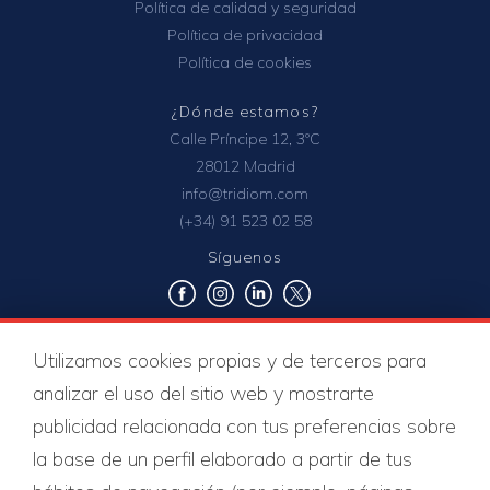
Política de calidad y seguridad
Política de privacidad
Política de cookies
¿Dónde estamos?
Calle Príncipe 12, 3ºC
28012 Madrid
info@tridiom.com
(+34) 91 523 02 58
Síguenos
Certificados de calidad
Utilizamos cookies propias y de terceros para
analizar el uso del sitio web y mostrarte
publicidad relacionada con tus preferencias sobre
la base de un perfil elaborado a partir de tus