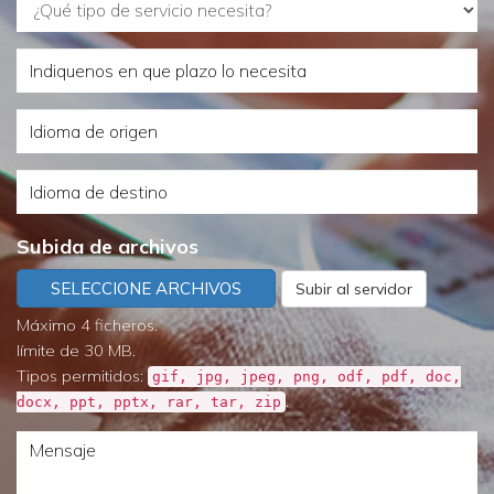
¿Qué
tipo
Indiquenos
de
en
servicio
Idioma
que
necesita?
de
plazo
Idioma
origen
lo
de
necesita
Subida de archivos
destino
SELECCIONE ARCHIVOS
Subir al servidor
Máximo 4 ficheros.
límite de 30 MB.
Tipos permitidos:
gif, jpg, jpeg, png, odf, pdf, doc,
.
docx, ppt, pptx, rar, tar, zip
Mensaje