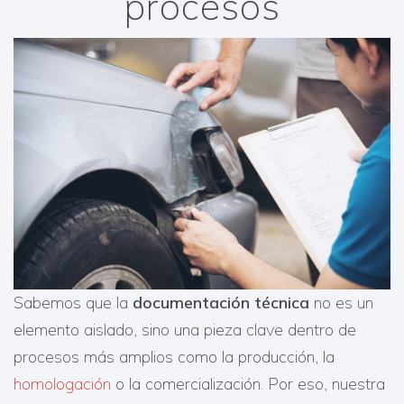
procesos
Sabemos que la
documentación técnica
no es un
elemento aislado, sino una pieza clave dentro de
procesos más amplios como la producción, la
homologación
o la comercialización. Por eso, nuestra