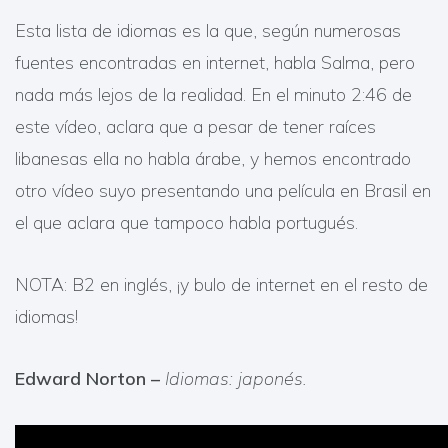
Esta lista de idiomas es la que, según numerosas
fuentes encontradas en internet, habla Salma, pero
nada más lejos de la realidad. En el minuto 2:46 de
este vídeo, aclara que a pesar de tener raíces
libanesas ella no habla árabe, y hemos encontrado
otro vídeo suyo presentando una película en Brasil en
el que aclara que tampoco habla portugués.
NOTA: B2 en inglés, ¡y bulo de internet en el resto de
idiomas!
Edward Norton –
Idiomas: japonés.