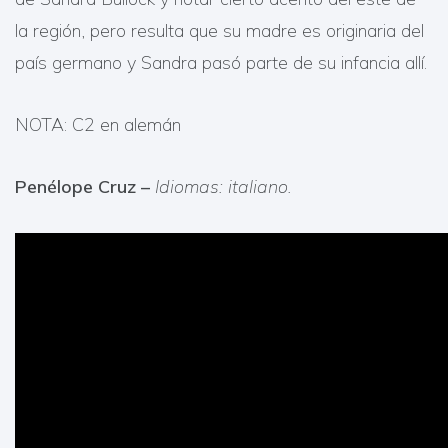
la región, pero resulta que su madre es originaria del
país germano y Sandra pasó parte de su infancia allí.
NOTA: C2 en alemán
Penélope Cruz –
Idiomas: italiano.