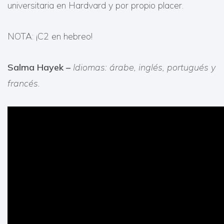
universitaria en Hardvard y por propio placer.
NOTA: ¡C2 en hebreo!
Salma Hayek –
Idiomas: árabe, inglés, portugués y
francés.