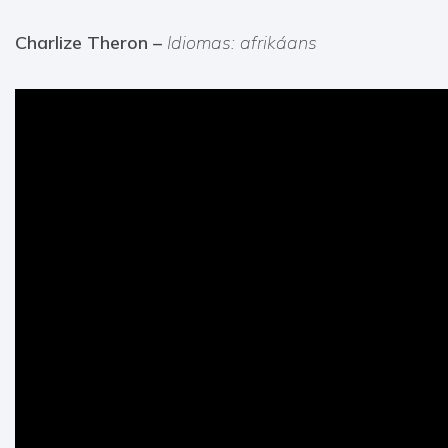
Charlize Theron –
Idiomas: afrikáans