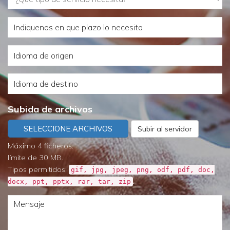
tipo
Indiquenos
de
en
servicio
Idioma
que
necesita?
de
plazo
Idioma
origen
lo
de
necesita
Subida de archivos
destino
SELECCIONE ARCHIVOS
Subir al servidor
Máximo 4 ficheros.
límite de 30 MB.
Tipos permitidos:
gif, jpg, jpeg, png, odf, pdf, doc,
.
docx, ppt, pptx, rar, tar, zip
Mensaje