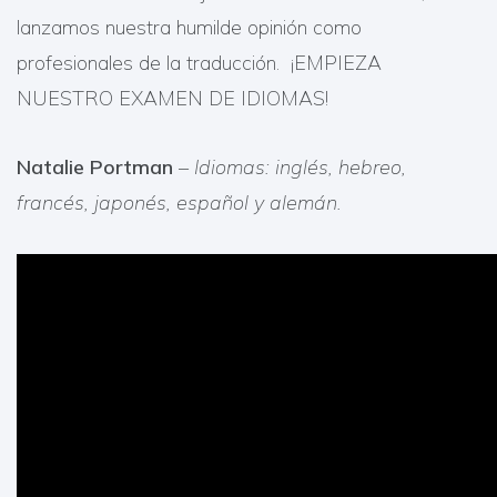
lanzamos nuestra humilde opinión como
profesionales de la traducción. ¡EMPIEZA
NUESTRO EXAMEN DE IDIOMAS!
Natalie Portman
–
Idiomas: inglés, hebreo,
francés, japonés, español y alemán.