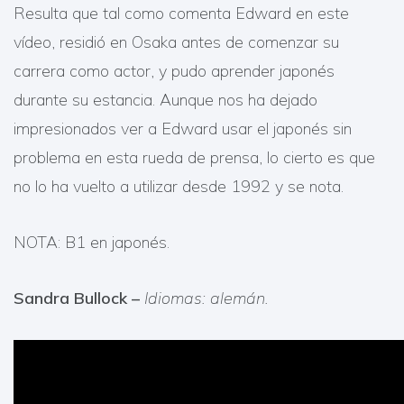
Resulta que tal como comenta Edward en este
vídeo, residió en Osaka antes de comenzar su
carrera como actor, y pudo aprender japonés
durante su estancia. Aunque nos ha dejado
impresionados ver a Edward usar el japonés sin
problema en esta rueda de prensa, lo cierto es que
no lo ha vuelto a utilizar desde 1992 y se nota.
NOTA: B1 en japonés.
Sandra Bullock –
Idiomas: alemán.