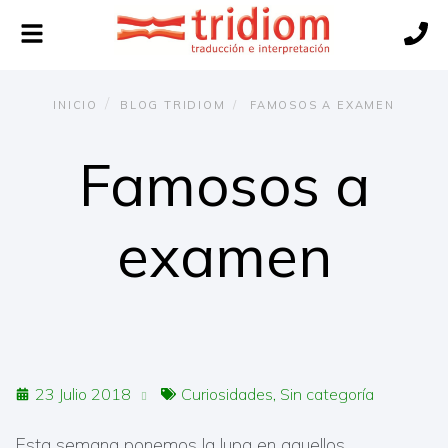
Alternar
navegación
INICIO
BLOG TRIDIOM
FAMOSOS A EXAMEN
Famosos a
examen
23 Julio 2018
Curiosidades
Sin categoría
Esta semana ponemos la lupa en aquellos