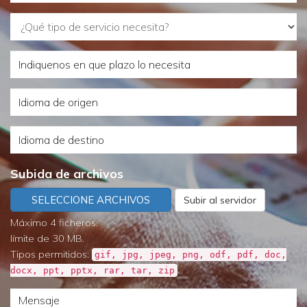
¿Qué
tipo
Indiquenos
de
en
servicio
Idioma
que
necesita?
de
plazo
Idioma
origen
lo
de
necesita
Subida de archivos
destino
SELECCIONE ARCHIVOS
Subir al servidor
Máximo 4 ficheros.
límite de 30 MB.
Tipos permitidos:
gif, jpg, jpeg, png, odf, pdf, doc,
.
docx, ppt, pptx, rar, tar, zip
Mensaje