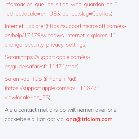
informacion-que-los-sitios-web-guardan-en-?
redirectlocale=en-US&redirectslug=Cookies
)
Internet Explorer
(
https://support.microsoft.com/es-
es/help/17479/windows-internet-explorer-11-
change-security-privacy-settings
)
Safari
(
https://support.apple.com/es-
es/guide/safari/sfri11471/mac
)
Safari voor IOS (iPhone, iPad)
(
https://support.apple.com/kb/HT1677?
viewlocale=es_ES
)
Als u contact met ons op wilt nemen over ons
cookiebeleid, kan dat via:
ana@tridiom.com