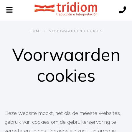
Navigatie
wisselen
HOME
VOORWAARDEN COOKIES
Voorwaarden
cookies
Deze website maakt, net als de meeste websites,
gebruik van cookies om de gebruikerservaring te
verbeteren. In ons Cookiebeleid kunt u informatie