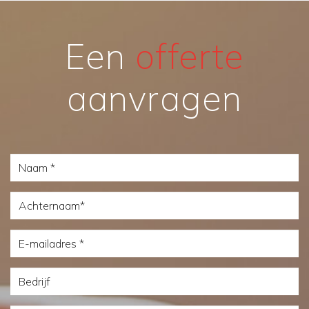
Een
offerte
aanvragen
Naam
Achternaam
E-
mailadres
Bedrijf