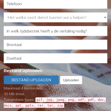
Telefoon
Met
welke
In
soort
welk
dienst
Brontaal
tijdsbestek
kunnen
heeft
we
Doeltaal
u
u
de
helpen?
Bestand uploaden
vertaling
BESTAND UPLOADEN
Uploaden
nodig?
Maximaal 4 bestanden.
30 MB limiet.
Toegestane types:
gif, jpg, jpeg, png, odf, pdf, doc,
.
docx, ppt, pptx, rar, tar, zip