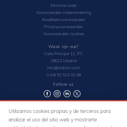
Ethische code
Voorwaarden indienstneming
Kwaliteitsvoorwaarden
Privacyvoorwaarden
Voorwaarden cookies
Waar zijn we?
Calle Príncipe 12, 3ºC
28012 Madrid
info@tridiom.com
(+34) 91 523 02 58
Follow us
Utilizamos cookies propias y de terceros para
Kwaliteitscertificaten
analizar el uso del sitio web y mostrarte