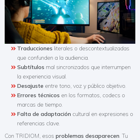
Traducciones
literales o descontextualizadas
que confunden a la audiencia.
Subtítulos
mal sincronizados que interrumpen
la experiencia visual.
Desajuste
entre tono, voz y público objetivo.
Errores técnicos
en los formatos, codecs o
marcas de tiempo.
Falta de adaptación
cultural en expresiones o
referencias clave.
Con TRIDIOM, esos
problemas desaparecen
. Tu