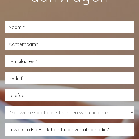
Naam
Achternaam
E-
mailadres
Bedrijf
Telefoon
Met
welke
In
soort
welk
dienst