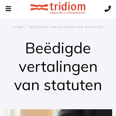
Navigatie
wisselen
HOME
BEËDIGDE VERTALINGEN VAN STATUTEN
Beëdigde
vertalingen
van statuten