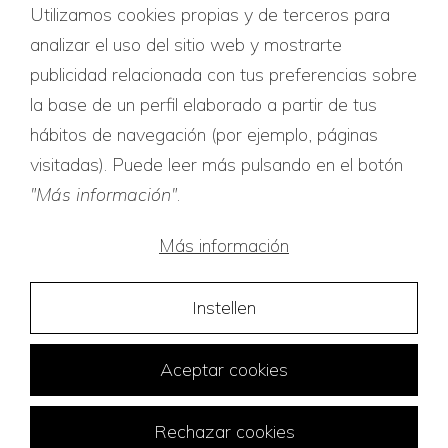
Kwaliteitscertificaten
Utilizamos cookies propias y de terceros para
analizar el uso del sitio web y mostrarte
publicidad relacionada con tus preferencias sobre
la base de un perfil elaborado a partir de tus
hábitos de navegación (por ejemplo, páginas
visitadas). Puede leer más pulsando en el botón
"Más información"
.
Más información
Instellen
Aceptar cookies
Rechazar cookies
Traducciones Tridiom © 2026
Web Design:
FuturVia