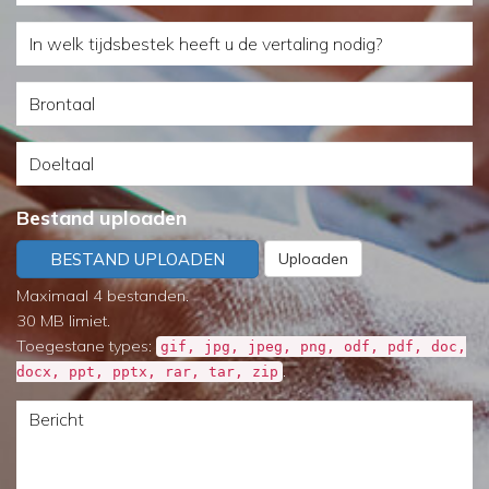
welke
In
soort
welk
dienst
Brontaal
tijdsbestek
kunnen
heeft
we
Doeltaal
u
u
de
helpen?
Bestand uploaden
vertaling
BESTAND UPLOADEN
Uploaden
nodig?
Maximaal 4 bestanden.
30 MB limiet.
Toegestane types:
gif, jpg, jpeg, png, odf, pdf, doc,
.
docx, ppt, pptx, rar, tar, zip
Bericht