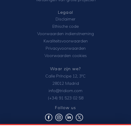
Legaal
Disclaimer
Ethische code
Voorwaarden indienstneming
Kwaliteitsvoorwaarden
Privacyvoorwaarden
Voorwaarden cookies
Waar zijn we?
Calle Príncipe 12, 3ºC
28012 Madrid
info@tridiom.com
(+34) 91 523 02 58
Follow us