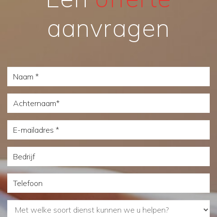
aanvragen
Naam
Achternaam
E-
mailadres
Bedrijf
Telefoon
Met