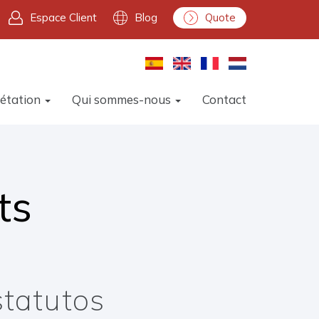
Espace Client
Blog
Quote
rétation
Qui sommes-nous
Contact
ts
statutos