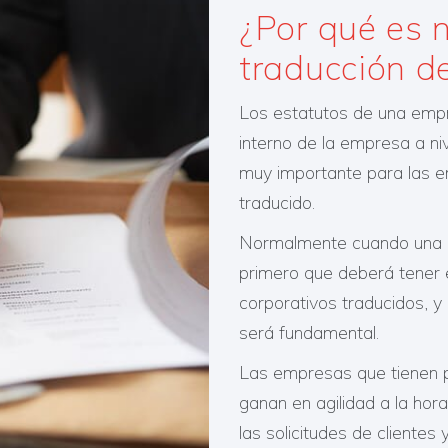
¿Por qué es n
traducción d
Los estatutos de una emp
interno de la empresa a niv
muy importante para las 
traducido.
Normalmente cuando una em
primero que deberá tener 
corporativos traducidos, y 
será fundamental.
Las empresas que tienen 
ganan en agilidad a la hor
las solicitudes de clientes 