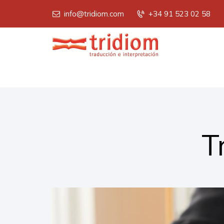
info@tridiom.com
+34 91 523 02 58
T