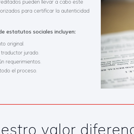
creditados pueden llevar a cabo este
orizados para certificar la autenticidad
e estatutos sociales incluyen:​
o original.
l traductor jurado.
gún requerimientos.
odo el proceso.​
estro valor diferenc