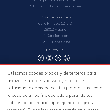
Politique de confidentialité
Politique d’utilisation des cookies
Où sommes-nous
Calle Príncipe 12, 3ºC
28012 Madrid
info@tridiom.com
(+34) 91 523 02 58
Follow us
Utilizamos cookies propias y de terceros para
Certificats de qualité
analizar el uso del sitio web y mostrarte
publicidad relacionada con tus preferencias sobre
la base de un perfil elaborado a partir de tus
hábitos de navegación (por ejemplo, páginas
visitadas). Puede leer más pulsando en el botón