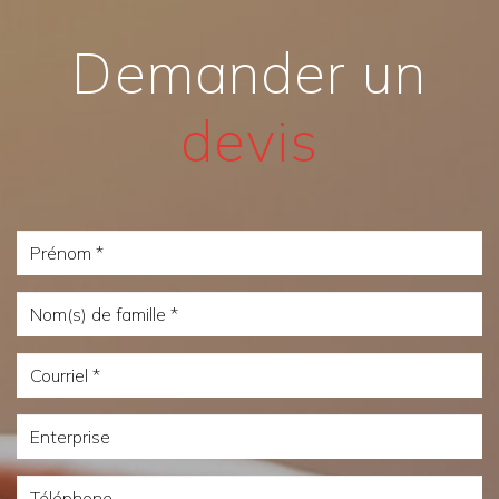
Demander un
devis
Prénom
Nom(s)
de
Courriel
famille
Enterprise
Téléphone