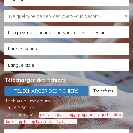
De
quel
Indiquez-
type
nous
de
Langue
pour
services
source
quand
avez-
Langue
vous
vous
cible
en
besoin?
Télécharger des fichiers
avez
TÉLÉCHARGER DES FICHIERS
Transférer
besoin
4 fichiers au maximum.
Limité à 30 Mo.
Types autorisés :
gif, jpg, jpeg, png, odf, pdf, doc,
.
docx, ppt, pptx, rar, tar, zip