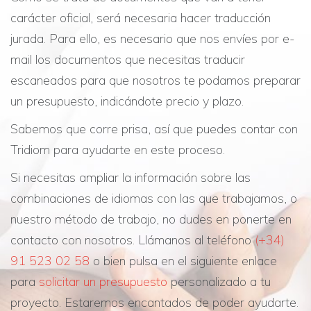
carácter oficial, será necesaria hacer traducción
jurada. Para ello, es necesario que nos envíes por e-
mail los documentos que necesitas traducir
escaneados para que nosotros te podamos preparar
un presupuesto, indicándote precio y plazo.
Sabemos que corre prisa, así que puedes contar con
Tridiom para ayudarte en este proceso.
Si necesitas ampliar la información sobre las
combinaciones de idiomas con las que trabajamos, o
nuestro método de trabajo, no dudes en ponerte en
contacto con nosotros. Llámanos al teléfono
(+34)
91 523 02 58
o bien pulsa en el siguiente enlace
para
solicitar un presupuesto
personalizado a tu
proyecto. Estaremos encantados de poder ayudarte.