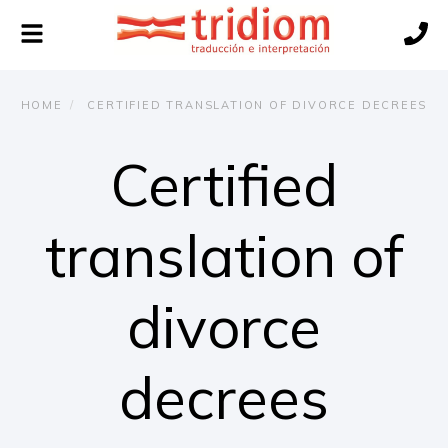
Toggle
navigation
HOME
CERTIFIED TRANSLATION OF DIVORCE DECREES
Certified
translation of
divorce
decrees