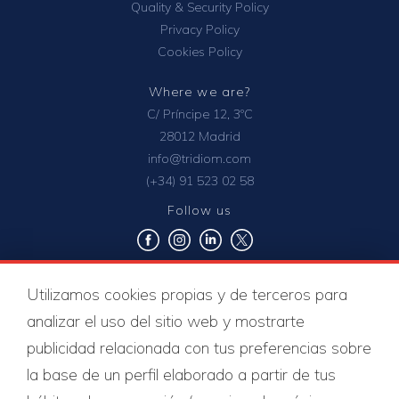
Quality & Security Policy
Privacy Policy
Cookies Policy
Where we are?
C/ Príncipe 12, 3ºC
28012 Madrid
info@tridiom.com
(+34) 91 523 02 58
Follow us
Quality certificates
Utilizamos cookies propias y de terceros para
analizar el uso del sitio web y mostrarte
publicidad relacionada con tus preferencias sobre
la base de un perfil elaborado a partir de tus