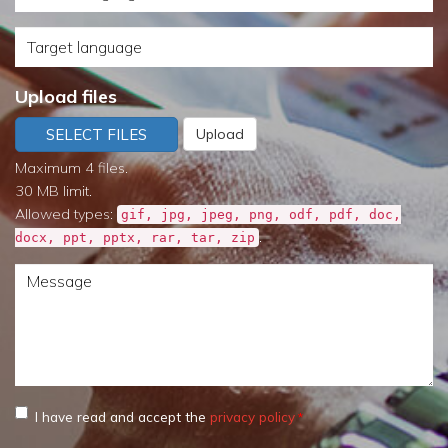
language
need
Target
it
language
by?
Upload files
SELECT FILES
Upload
Maximum 4 files.
30 MB limit.
Allowed types:
gif, jpg, jpeg, png, odf, pdf, doc,
.
docx, ppt, pptx, rar, tar, zip
Message
I have read and accept the
privacy policy