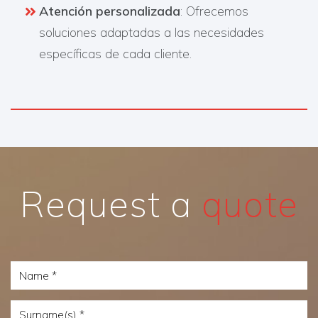
Atención personalizada
: Ofrecemos
soluciones adaptadas a las necesidades
específicas de cada cliente.
Request a
quote
Name
Surname(s)