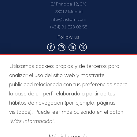
C/ Príncipe 12, 3ºC
28012 Madrid
info@tridiom.com
(+34) 91 523 02 58
Follow us
Quality certificates
Utilizamos cookies propias y de terceros para
analizar el uso del sitio web y mostrarte
publicidad relacionada con tus preferencias sobre
la base de un perfil elaborado a partir de tus
hábitos de navegación (por ejemplo, páginas
visitadas). Puede leer más pulsando en el botón
"Más información"
.
Más información