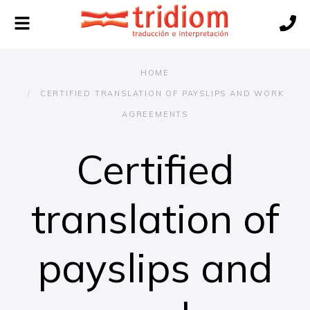
Toggle
navigation
HOME
CERTIFIED TRANSLATION OF PAYSLIPS AND WORK
AGREEMENTS
Certified
translation of
payslips and