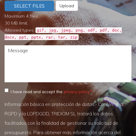
SELECT FILES
Upload
Maximum 4 files.
30 MB limit.
Allowed types:
gif, jpg, jpeg, png, odf, pdf, doc,
.
docx, ppt, pptx, rar, tar, zip
Message
I have read and accept the
privacy policy
Información básica en protección de datos.- Conforme al
RGPD y la LOPDGDD, TRIDIOM SL tratará los datos
facilitados con la finalidad de gestionar su solicitud de
presupuesto. Para obtener más información acerca del